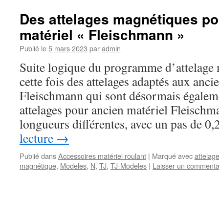
Des attelages magnétiques po
matériel « Fleischmann »
Publié le
5 mars 2023
par
admin
Suite logique du programme d’attelage 
cette fois des attelages adaptés aux ancie
Fleischmann qui sont désormais égaleme
attelages pour ancien matériel Fleischm
longueurs différentes, avec un pas de
lecture
→
Publié dans
Accessoires matériel roulant
|
Marqué avec
attelag
magnétique
,
Modeles
,
N
,
TJ
,
TJ-Modeles
|
Laisser un commenta