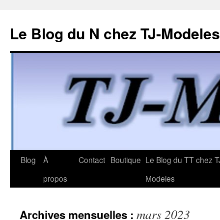
Le Blog du N chez TJ-Modeles
Aller
Blog
À
Contact
Boutique
Le Blog du TT chez T
au
propos
Modeles
contenu
mars 2023
Archives mensuelles :