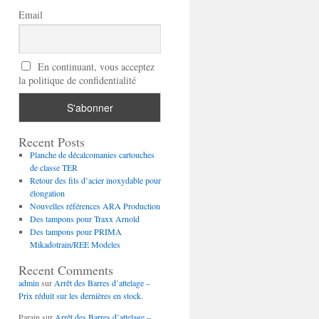
Email
En continuant, vous acceptez
la politique de confidentialité
Recent Posts
Planche de décalcomanies cartouches
de classe TER
Retour des fils d’acier inoxydable pour
élongation
Nouvelles références ARA Production
Des tampons pour Traxx Arnold
Des tampons pour PRIMA
Mikadotrain/REE Modeles
Recent Comments
admin
sur
Arrêt des Barres d’attelage –
Prix réduit sur les dernières en stock.
Parain
sur
Arrêt des Barres d’attelage –