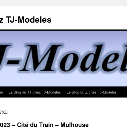
z TJ-Modeles
ue
Le Blog du TT chez TJ-Modeles
Le Blog du Z chez TJ-Modeles
 2023
023 – Cité du Train – Mulhouse