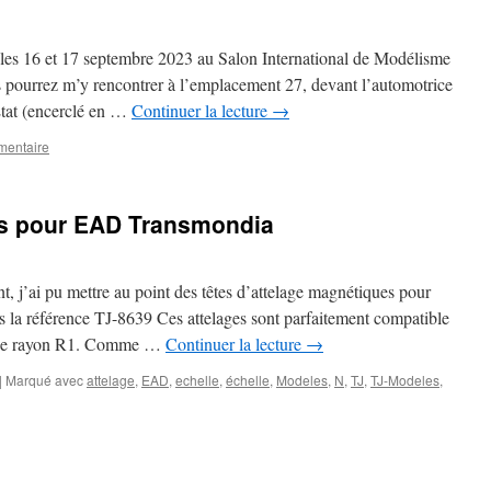
 les 16 et 17 septembre 2023 au Salon International de Modélisme
 pourrez m’y rencontrer à l’emplacement 27, devant l’automotrice
tat (encerclé en …
Continuer la lecture
→
mentaire
es pour EAD Transmondia
nt, j’ai pu mettre au point des têtes d’attelage magnétiques pour
la référence TJ-8639 Ces attelages sont parfaitement compatible
es de rayon R1. Comme …
Continuer la lecture
→
|
Marqué avec
attelage
,
EAD
,
echelle
,
échelle
,
Modeles
,
N
,
TJ
,
TJ-Modeles
,