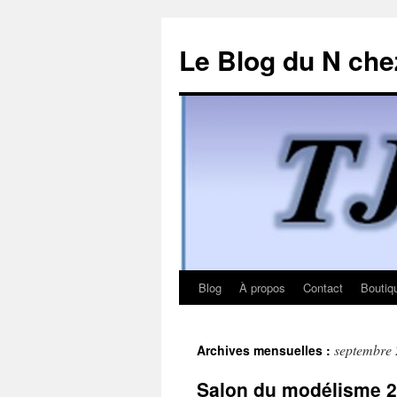
Le Blog du N che
Blog
À propos
Contact
Boutiq
Aller
au
septembre
Archives mensuelles :
contenu
Salon du modélisme 2