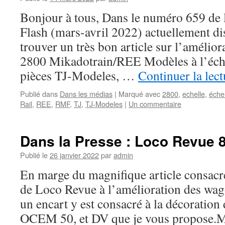
Bonjour à tous, Dans le numéro 659 de 
Flash (mars-avril 2022) actuellement d
trouver un très bon article sur l’amélior
2800 Mikadotrain/REE Modèles à l’échel
pièces TJ-Modeles, …
Continuer la lec
Publié dans
Dans les médias
|
Marqué avec
2800
,
echelle
,
éche
Rail
,
REE
,
RMF
,
TJ
,
TJ-Modeles
|
Un commentaire
Dans la Presse : Loco Revue 8
Publié le
26 janvier 2022
par
admin
En marge du magnifique article consac
de Loco Revue à l’amélioration des wa
un encart y est consacré à la décoratio
OCEM 50, et DV que je vous propose.