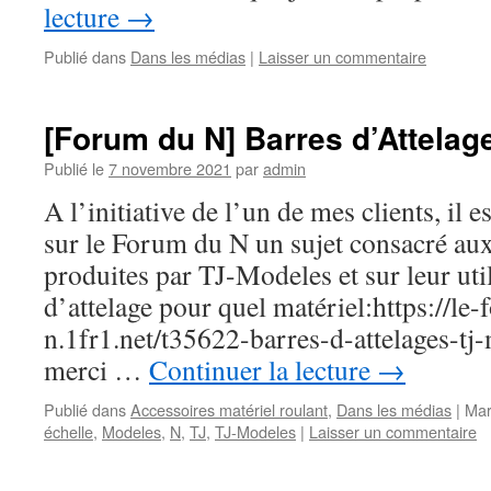
lecture
→
Publié dans
Dans les médias
|
Laisser un commentaire
[Forum du N] Barres d’Attelag
Publié le
7 novembre 2021
par
admin
A l’initiative de l’un de mes clients, il 
sur le Forum du N un sujet consacré aux
produites par TJ-Modeles et sur leur util
d’attelage pour quel matériel:https://le
n.1fr1.net/t35622-barres-d-attelages-t
merci …
Continuer la lecture
→
Publié dans
Accessoires matériel roulant
,
Dans les médias
|
Mar
échelle
,
Modeles
,
N
,
TJ
,
TJ-Modeles
|
Laisser un commentaire