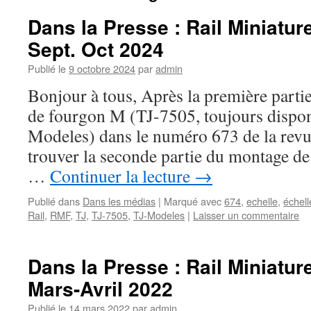
Dans la Presse : Rail Miniatur
Sept. Oct 2024
Publié le
9 octobre 2024
par
admin
Bonjour à tous, Après la première parti
de fourgon M (TJ-7505, toujours dispon
Modeles) dans le numéro 673 de la revu
trouver la seconde partie du montage de
…
Continuer la lecture
→
Publié dans
Dans les médias
|
Marqué avec
674
,
echelle
,
échell
Rail
,
RMF
,
TJ
,
TJ-7505
,
TJ-Modeles
|
Laisser un commentaire
Dans la Presse : Rail Miniatur
Mars-Avril 2022
Publié le
14 mars 2022
par
admin