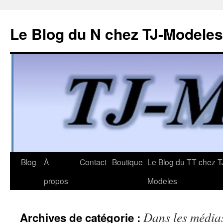
Le Blog du N chez TJ-Modeles
Aller
Blog
À
Contact
Boutique
Le Blog du TT chez T
au
propos
Modeles
contenu
Dans les média
Archives de catégorie :