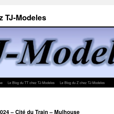
z TJ-Modeles
ue
Le Blog du TT chez TJ-Modeles
Le Blog du Z chez TJ-Modeles
024 – Cité du Train – Mulhouse