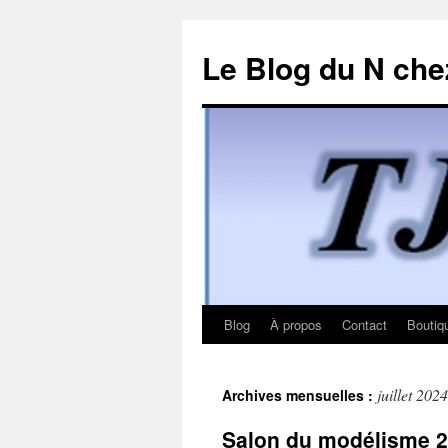
Le Blog du N che
Blog
À propos
Contact
Boutiq
Aller
au
juillet 2024
Archives mensuelles :
contenu
Salon du modélisme 2