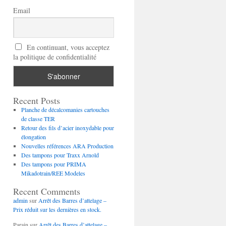
Email
En continuant, vous acceptez
la politique de confidentialité
Recent Posts
Planche de décalcomanies cartouches
de classe TER
Retour des fils d’acier inoxydable pour
élongation
Nouvelles références ARA Production
Des tampons pour Traxx Arnold
Des tampons pour PRIMA
Mikadotrain/REE Modeles
Recent Comments
admin
sur
Arrêt des Barres d’attelage –
Prix réduit sur les dernières en stock.
Parain
sur
Arrêt des Barres d’attelage –