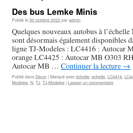
Des bus Lemke Minis
Publié le
20 octobre 2022
par
admin
Quelques nouveaux autobus à l’échelle
sont désormais également disponibles d
ligne TJ-Modeles : LC4416 : Autocar
orange LC4425 : Autocar MB O303 RH
Autocar MB …
Continuer la lecture
→
Publié dans
Décor
|
Marqué avec
échelle
,
echelle
,
LC4416
,
LC4
Modeles
,
N
,
TJ
,
TJ-Modeles
|
Laisser un commentaire