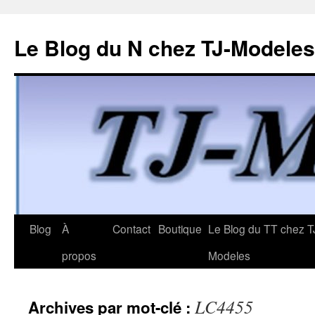
Le Blog du N chez TJ-Modeles
Aller
Blog
À
Contact
Boutique
Le Blog du TT chez T
au
propos
Modeles
contenu
LC4455
Archives par mot-clé :