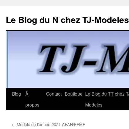
Le Blog du N chez TJ-Modeles
Aller
Blog
À
Contact
Boutique
Le Blog du TT chez T
au
propos
Modeles
contenu
←
Modèle de l’année 2021 AFAN/FFMF