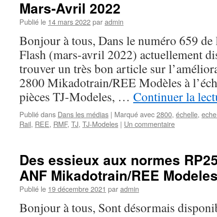
Mars-Avril 2022
Publié le
14 mars 2022
par
admin
Bonjour à tous, Dans le numéro 659 de 
Flash (mars-avril 2022) actuellement d
trouver un très bon article sur l’amélior
2800 Mikadotrain/REE Modèles à l’échel
pièces TJ-Modeles, …
Continuer la lec
Publié dans
Dans les médias
|
Marqué avec
2800
,
échelle
,
eche
Rail
,
REE
,
RMF
,
TJ
,
TJ-Modeles
|
Un commentaire
Des essieux aux normes RP25
ANF Mikadotrain/REE Modele
Publié le
19 décembre 2021
par
admin
Bonjour à tous, Sont désormais disponi