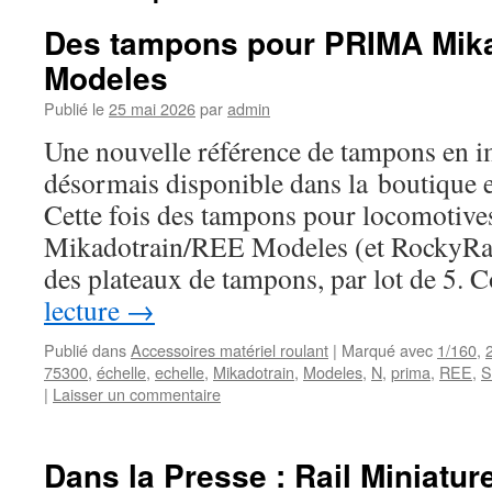
Des tampons pour PRIMA Mik
Modeles
Publié le
25 mai 2026
par
admin
Une nouvelle référence de tampons en i
désormais disponible dans la boutique 
Cette fois des tampons pour locomoti
Mikadotrain/REE Modeles (et RockyRail
des plateaux de tampons, par lot de 5
lecture
→
Publié dans
Accessoires matériel roulant
|
Marqué avec
1/160
,
75300
,
échelle
,
echelle
,
Mikadotrain
,
Modeles
,
N
,
prima
,
REE
,
S
|
Laisser un commentaire
Dans la Presse : Rail Miniatur