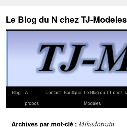
Le Blog du N chez TJ-Modeles
Aller
Blog
À
Contact
Boutique
Le Blog du TT chez T
au
propos
Modeles
contenu
Mikadotrain
Archives par mot-clé :