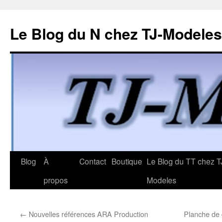
Le Blog du N chez TJ-Modeles
Aller
Blog
À
Contact
Boutique
Le Blog du TT chez T
au
propos
Modeles
contenu
←
Nouvelles références ARA Production
Planche de 