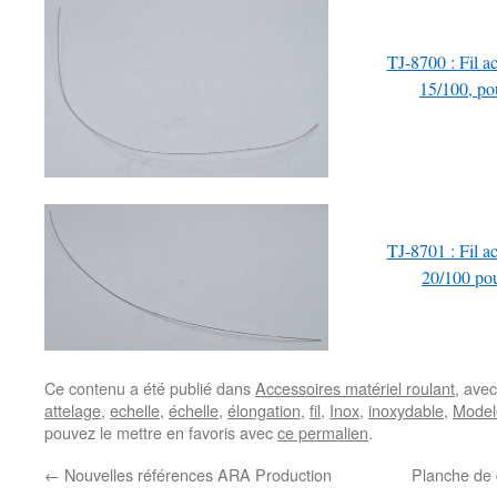
TJ-8700 : Fil ac
15/100, pou
TJ-8701 : Fil ac
20/100 pou
Ce contenu a été publié dans
Accessoires matériel roulant
, ave
attelage
,
echelle
,
échelle
,
élongation
,
fil
,
Inox
,
inoxydable
,
Model
pouvez le mettre en favoris avec
ce permalien
.
←
Nouvelles références ARA Production
Planche de 