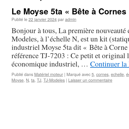
Le Moyse 5ta « Bête à Cornes 
Publié le
22 janvier 2024
par
admin
Bonjour à tous, La première nouveauté 
Modeles, à l’échelle N, est un kit (stati
industriel Moyse 5ta dit « Bête à Corne 
référence TJ-7203 : Ce petit et original 
économique industriel, …
Continuer la
Publié dans
Matériel moteur
|
Marqué avec
5
,
cornes
,
echelle
,
é
Moyse
,
N
,
ta
,
TJ
,
TJ-Modeles
|
Laisser un commentaire