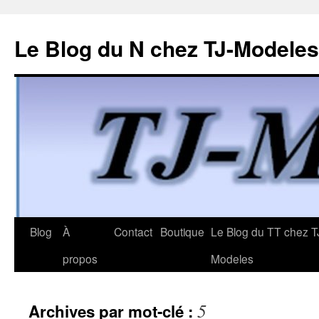
Le Blog du N chez TJ-Modeles
Aller
Blog
À
Contact
Boutique
Le Blog du TT chez T
au
propos
Modeles
contenu
5
Archives par mot-clé :