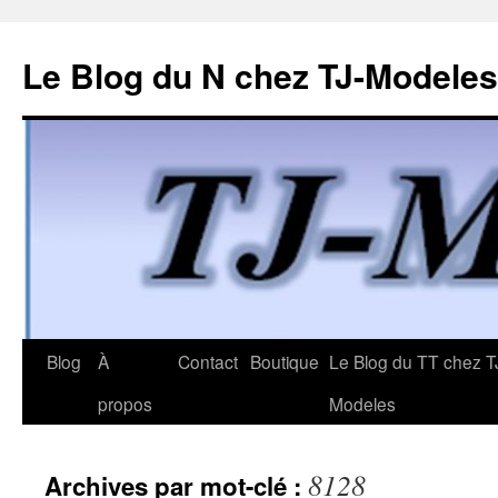
Le Blog du N chez TJ-Modeles
Aller
Blog
À
Contact
Boutique
Le Blog du TT chez T
au
propos
Modeles
contenu
8128
Archives par mot-clé :