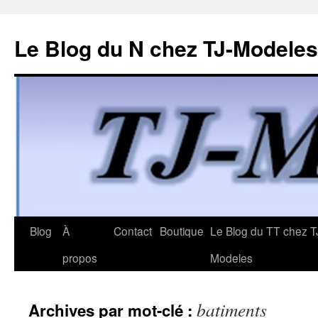
Le Blog du N chez TJ-Modeles
Aller
Blog
À
Contact
Boutique
Le Blog du TT chez T
au
propos
Modeles
contenu
batiments
Archives par mot-clé :