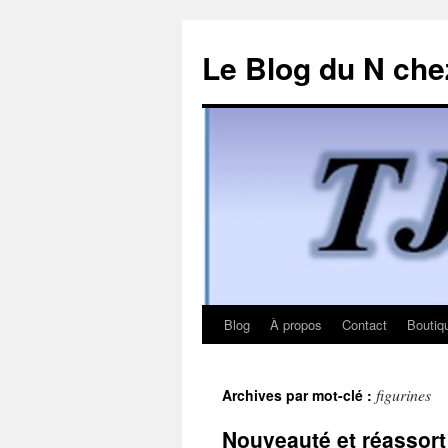
Le Blog du N che
Blog
À propos
Contact
Boutiq
Aller
au
figurines
Archives par mot-clé :
contenu
Nouveauté et réassor