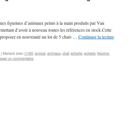
ues figurines d’animaux peints à la main produits par Van
mettant d’avoir à nouveau toutes les références en stock.Cette
 proposer en nouveauté un lot de 5 chats …
Continuer la lecture
y
|
Marqué avec
1/160
,
animal
,
animaux
,
chat
,
échelle
,
echelle
,
figurine
,
isser un commentaire