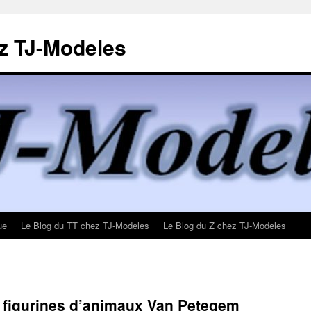
z TJ-Modeles
ue
Le Blog du TT chez TJ-Modeles
Le Blog du Z chez TJ-Modeles
t figurines d’animaux Van Petegem