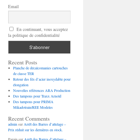
Email
En continuant, vous acceptez
la politique de confidentialité
Recent Posts
Planche de décalcomanies cartouches
de classe TER
Retour des fils d’acier inoxydable pour
élongation
Nouvelles références ARA Production
Des tampons pour Traxx Arnold
Des tampons pour PRIMA
Mikadotrain/REE Modeles
Recent Comments
admin
sur
Arrêt des Barres d’attelage –
Prix réduit sur les dernières en stock.
Parain
sur
Arrêt des Barres d’attelage –