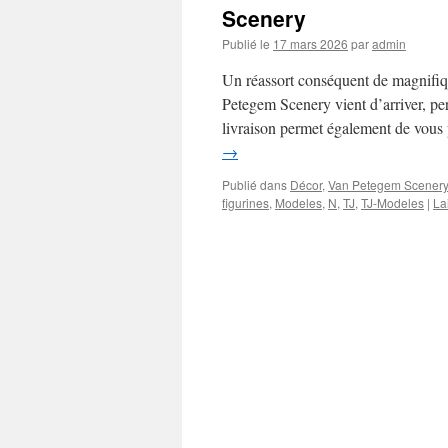
Scenery
Publié le
17 mars 2026
par
admin
Un réassort conséquent de magnifiq
Petegem Scenery vient d’arriver, per
livraison permet également de vous
→
Publié dans
Décor
,
Van Petegem Scener
figurines
,
Modeles
,
N
,
TJ
,
TJ-Modeles
|
La