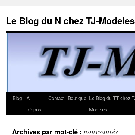
Le Blog du N chez TJ-Modeles
Aller
Blog
À
Contact
Boutique
Le Blog du TT chez T
au
propos
Modeles
contenu
nouveautés
Archives par mot-clé :