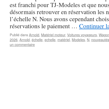
est franchi pour TJ-Modeles et que nou
désormais retrouver en réservation les 
l’échelle N. Nous avons cependant choi
réservations le paiement …
Continuer l
Publié dans
Arnold
,
Matériel moteur
,
Voitures voyageurs
,
Wagon
2026
,
Arnold
,
échelle
,
echelle
,
matériel
,
Modeles
,
N
,
nouveauté
un commentaire