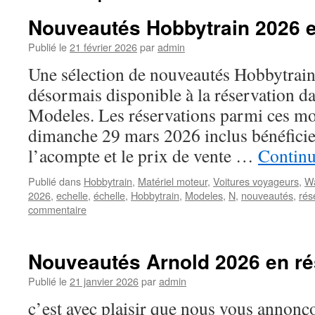
Nouveautés Hobbytrain 2026 e
Publié le
21 février 2026
par
admin
Une sélection de nouveautés Hobbytrain
désormais disponible à la réservation d
Modeles. Les réservations parmi ces mod
dimanche 29 mars 2026 inclus bénéficie
l’acompte et le prix de vente …
Continu
Publié dans
Hobbytrain
,
Matériel moteur
,
Voitures voyageurs
,
W
2026
,
echelle
,
échelle
,
Hobbytrain
,
Modeles
,
N
,
nouveautés
,
rés
commentaire
Nouveautés Arnold 2026 en ré
Publié le
21 janvier 2026
par
admin
c’est avec plaisir que nous vous annon