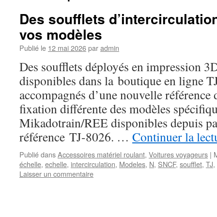
Des soufflets d’intercirculati
vos modèles
Publié le
12 mai 2026
par
admin
Des soufflets déployés en impression 3
disponibles dans la boutique en ligne 
accompagnés d’une nouvelle référence de 
fixation différente des modèles spécifiq
Mikadotrain/REE disponibles depuis pa
référence TJ-8026. …
Continuer la lec
Publié dans
Accessoires matériel roulant
,
Voitures voyageurs
|
échelle
,
echelle
,
intercirculation
,
Modeles
,
N
,
SNCF
,
soufflet
,
TJ
,
Laisser un commentaire