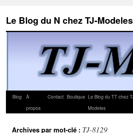
Le Blog du N chez TJ-Modeles
Aller
Blog
À
Contact
Boutique
Le Blog du TT chez T
au
propos
Modeles
contenu
TJ-8129
Archives par mot-clé :