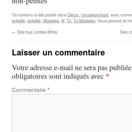
non-peintes
Ce contenu a été publié dans
Décor
,
Uncategorized
, avec comm
echelle
,
échelle
,
Modeles
,
N
,
TJ
,
TJ-Modeles
. Vous pouvez le me
←
Des bus Lemke Minis
Des r
Laisser un commentaire
Votre adresse e-mail ne sera pas publiée
*
obligatoires sont indiqués avec
Commentaire
*