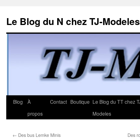
Le Blog du N chez TJ-Modeles
Aller
Blog
À
Contact
Boutique
Le Blog du TT chez T
au
propos
Modeles
contenu
←
Des bus Lemke Minis
Des r