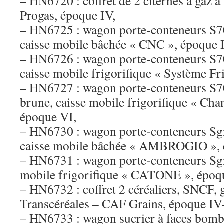
– HN6720 : coffret de 2 citernes à gaz
Progas, époque IV,
– HN6725 : wagon porte-conteneurs S7
caisse mobile bâchée « CNC », époque 
– HN6726 : wagon porte-conteneurs S70
caisse mobile frigorifique « Système Fri
– HN6727 : wagon porte-conteneurs S
brune, caisse mobile frigorifique « Ch
époque VI,
– HN6730 : wagon porte-conteneurs S
caisse mobile bâchée « AMBROGIO », 
– HN6731 : wagon porte-conteneurs Sgns
mobile frigorifique « CATONE », époq
– HN6732 : coffret 2 céréaliers, SNCF, g
Transcéréales – CAF Grains, époque IV
– HN6733 : wagon sucrier à faces bomb