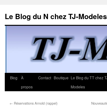
Le Blog du N chez TJ-Modeles
Aller
Blog
À
Contact
Boutique
Le Blog du TT chez T
au
propos
Modeles
contenu
←
Réservations Arnold (rappel)
Nouveauté