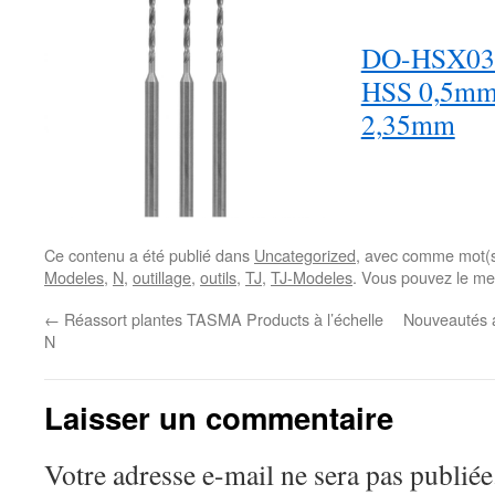
DO-HSX03 : 
HSS 0,5mm 
2,35mm
Ce contenu a été publié dans
Uncategorized
, avec comme mot(s
Modeles
,
N
,
outillage
,
outils
,
TJ
,
TJ-Modeles
. Vous pouvez le me
←
Réassort plantes TASMA Products à l’échelle
Nouveautés a
N
Laisser un commentaire
Votre adresse e-mail ne sera pas publiée