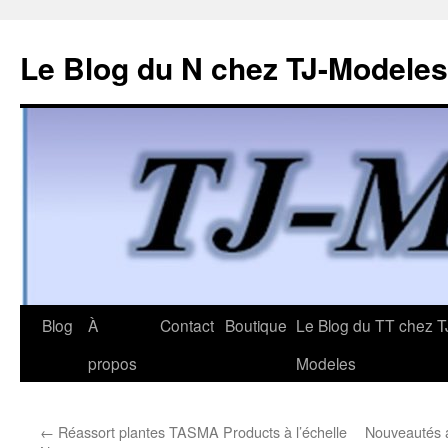
Le Blog du N chez TJ-Modeles
Aller
Blog
À
Contact
Boutique
Le Blog du TT chez T
au
propos
Modeles
contenu
←
Réassort plantes TASMA Products à l’échelle
Nouveautés a