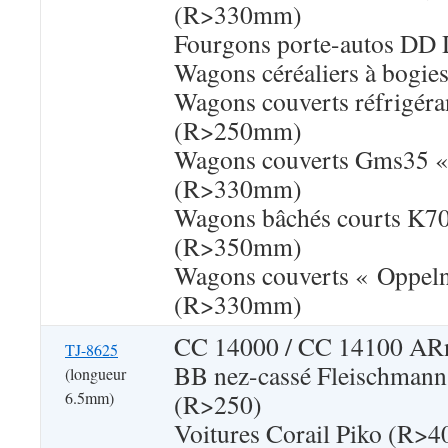
(R>330mm)
Fourgons porte-autos DD
Wagons céréaliers à bogies
Wagons couverts réfrigéra
(R>250mm)
Wagons couverts Gms35 
(R>330mm)
Wagons bâchés courts K7
(R>350mm)
Wagons couverts « Oppeln
(R>330mm)
CC 14000 / CC 14100 A
TJ-8625
BB nez-cassé Fleischmann 
(longueur
6.5mm)
(R>250)
Voitures Corail Piko (R>4