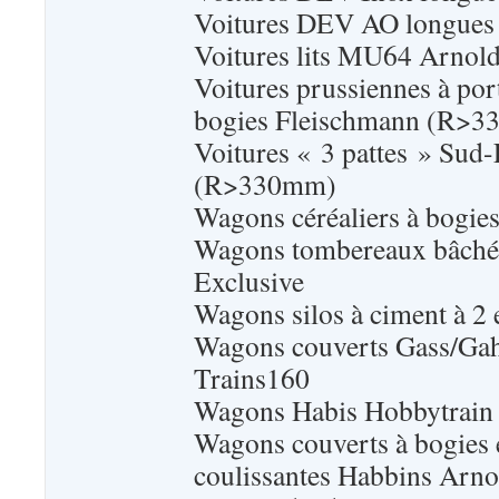
Voitures DEV AO longues
Voitures lits MU64 Arnol
Voitures prussiennes à port
bogies Fleischmann (R>
Voitures « 3 pattes » Sud
(R>330mm)
Wagons céréaliers à bogie
Wagons tombereaux bâch
Exclusive
Wagons silos à ciment à 2
Wagons couverts Gass/Ga
Trains160
Wagons Habis Hobbytrain 
Wagons couverts à bogies e
coulissantes Habbins Arno