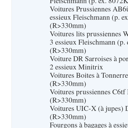
Fleischmann (p. ex. 807
Voitures Prussiennes AB6ü
essieux Fleischmann (p. e
(R>330mm)
Voitures lits prussiennes
3 essieux Fleischmann (p.
(R>330mm)
Voiture DR Sarroises à port
2 essieux Minitrix
Voitures Boites à Tonnerr
(R>330mm)
Voitures prussiennes C6tf
(R>330mm)
Voitures UIC-X (à jupes)
(R>330mm)
Fourgons à bagages à ess