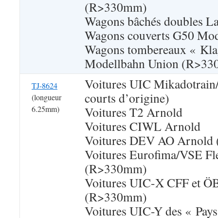
(R>330mm)
Wagons bâchés doubles La
Wagons couverts G50 Mod
Wagons tombereaux « Kla
Modellbahn Union (R>3
Voitures UIC Mikadotrain
TJ-8624
courts d’origine)
(longueur
6.25mm)
Voitures T2 Arnold
Voitures CIWL Arnold
Voitures DEV AO Arnold 
Voitures Eurofima/VSE F
(R>330mm)
Voitures UIC-X CFF et Ö
(R>330mm)
Voitures UIC-Y des « Pays 