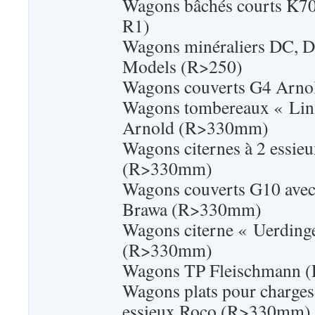
Wagons bâchés courts K70 
R1)
Wagons minéraliers DC, 
Models (R>250)
Wagons couverts G4 Arno
Wagons tombereaux « Linz
Arnold (R>330mm)
Wagons citernes à 2 essie
(R>330mm)
Wagons couverts G10 avec 
Brawa (R>330mm)
Wagons citerne « Uerding
(R>330mm)
Wagons TP Fleischmann
Wagons plats pour charges 
essieux Roco (R>330mm)