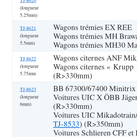
TJ-8620
(longueur
5.25mm)
Wagons trémies EX REE
TJ-8621
Wagons trémies MH Braw
(longueur
5.5mm)
Wagons trémies MH30 Ma
Wagons citernes ANF Mik
TJ-8622
Wagons citernes « Krupp
(longueur
5.75mm
(R>330mm)
BB 67300/67400 Minitrix
TJ-8623
Voitures UIC X ÖBB Jäge
(longueur
6mm)
(R>330mm)
Voitures UIC Mikadotrain
TJ-8533
) (R>350mm)
Voitures Schlieren CFF 