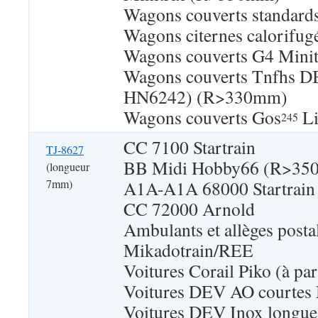
Wagons couverts standard
Wagons citernes calorifug
Wagons couverts G4 Minit
Wagons couverts Tnfhs DB
HN6242) (R>330mm)
Wagons couverts Gos
Li
245
CC 7100 Startrain
TJ-8627
BB Midi Hobby66 (R>35
(longueur
7mm)
A1A-A1A 68000 Startrain
CC 72000 Arnold
Ambulants et allèges pos
Mikadotrain/REE
Voitures Corail Piko (à par
Voitures DEV AO courtes
Voitures DEV Inox longue