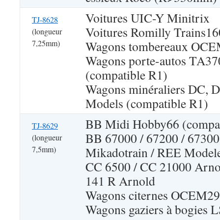
Voitures UIC-Y Minitrix
TJ-8628
Voitures Romilly Trains
(longueur
7,25mm)
Wagons tombereaux OC
Wagons porte-autos TA37
(compatible R1)
Wagons minéraliers DC, 
Models (compatible R1)
BB Midi Hobby66 (compat
TJ-8629
BB 67000 / 67200 / 67300
(longueur
7,5mm)
Mikadotrain / REE Mode
CC 6500 / CC 21000 Arn
141 R Arnold
Wagons citernes OCEM2
Wagons gaziers à bogies 