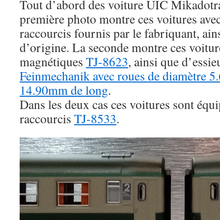
Tout d’abord des voiture UIC Mikadot
première photo montre ces voitures avec 
raccourcis fournis par le fabriquant, ain
d’origine. La seconde montre ces voitur
magnétiques
TJ-8623
, ainsi que d’ess
Feinmechanik avec roues de diamètre 5
14.90mm de long
.
Dans les deux cas ces voitures sont équ
raccourcis
TJ-8533
.