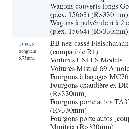
Wagons couverts longs Gb
(p.ex. 15663) (R>330mm)
Wagons à pulvérulent à 2 e
(p.ex. 15664) (R>330mm)
BB nez-cassé Fleischmann 
TJ-8626
(compatible R1)
(longueur
6.75mm)
Voitures USI LS Models
Voitures Mistral 69 Arnol
Fourgons à bagages MC76
Fourgons chaudière ex DR
(R>330mm)
Fourgons porte autos TA3
(R>330mm)
Fourgons porte autos (cou
Minitrix (R>330mm)