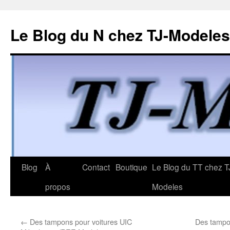
Le Blog du N chez TJ-Modeles
Aller
Blog
À
Contact
Boutique
Le Blog du TT chez T
au
propos
Modeles
contenu
←
Des tampons pour voitures UIC
Des tampo