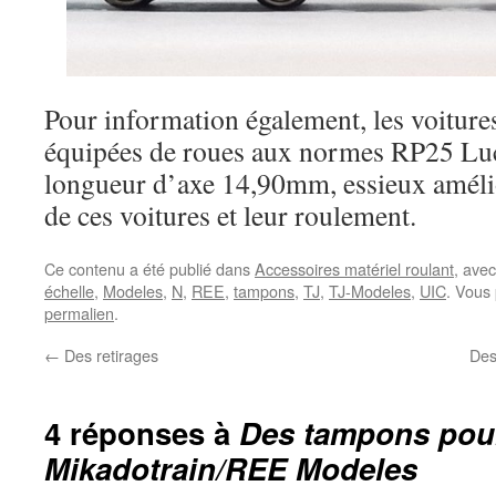
Pour information également, les voiture
équipées de roues aux normes RP25 Lu
longueur d’axe 14,90mm, essieux amélior
de ces voitures et leur roulement.
Ce contenu a été publié dans
Accessoires matériel roulant
, ave
échelle
,
Modeles
,
N
,
REE
,
tampons
,
TJ
,
TJ-Modeles
,
UIC
. Vous
permalien
.
←
Des retirages
Des
4 réponses à
Des tampons pour
Mikadotrain/REE Modeles