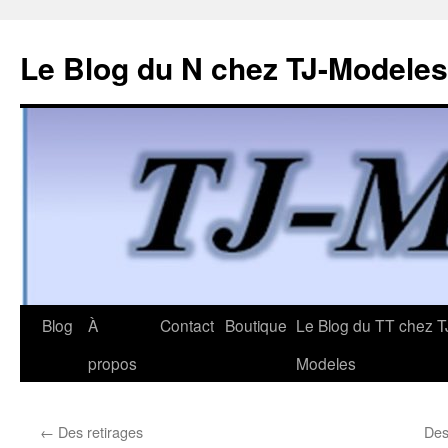
Le Blog du N chez TJ-Modeles
Aller
Blog
À
Contact
Boutique
Le Blog du TT chez T
au
propos
Modeles
contenu
←
Des retirages
Des