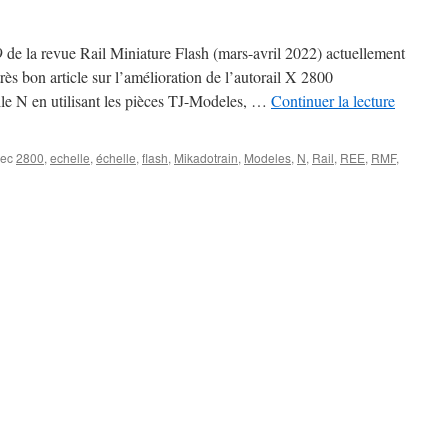
de la revue Rail Miniature Flash (mars-avril 2022) actuellement
rès bon article sur l’amélioration de l’autorail X 2800
e N en utilisant les pièces TJ-Modeles, …
Continuer la lecture
vec
2800
,
echelle
,
échelle
,
flash
,
Mikadotrain
,
Modeles
,
N
,
Rail
,
REE
,
RMF
,