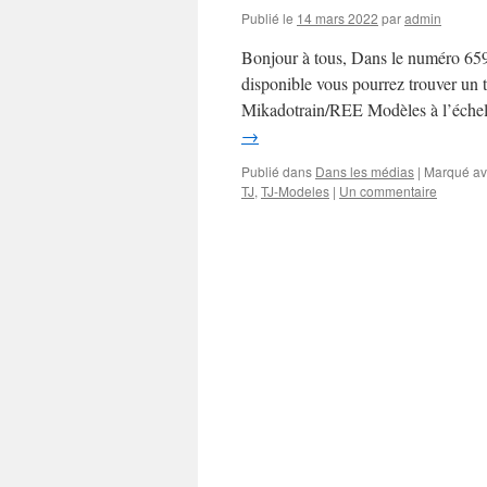
Publié le
14 mars 2022
par
admin
Bonjour à tous, Dans le numéro 659 
disponible vous pourrez trouver un t
Mikadotrain/REE Modèles à l’échell
→
Publié dans
Dans les médias
|
Marqué a
TJ
,
TJ-Modeles
|
Un commentaire