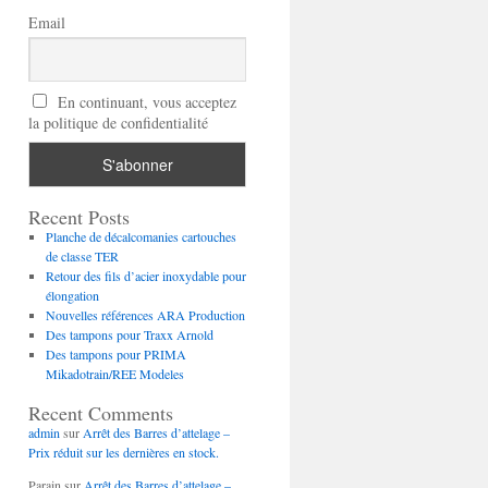
Email
En continuant, vous acceptez
la politique de confidentialité
Recent Posts
Planche de décalcomanies cartouches
de classe TER
Retour des fils d’acier inoxydable pour
élongation
Nouvelles références ARA Production
Des tampons pour Traxx Arnold
Des tampons pour PRIMA
Mikadotrain/REE Modeles
Recent Comments
admin
sur
Arrêt des Barres d’attelage –
Prix réduit sur les dernières en stock.
Parain
sur
Arrêt des Barres d’attelage –