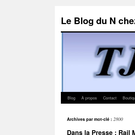
Le Blog du N che
Blog
À propos
Contact
Boutiq
Aller
au
2800
Archives par mot-clé :
contenu
Dans la Presse : Rail 