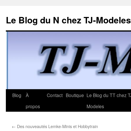
Le Blog du N chez TJ-Modeles
Aller
Blog
À
Contact
Boutique
Le Blog du TT chez T
au
propos
Modeles
contenu
←
Des nouveautés Lemke-Minis et Hobbytrain