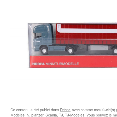
Ce contenu a été publié dans
Décor
, avec comme mot(s)-clé(s)
Modeles
,
N
,
planzer
,
Scania
,
TJ
,
TJ-Modeles
. Vous pouvez le me