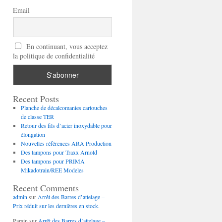
Email
En continuant, vous acceptez
la politique de confidentialité
Recent Posts
Planche de décalcomanies cartouches
de classe TER
Retour des fils d’acier inoxydable pour
élongation
Nouvelles références ARA Production
Des tampons pour Traxx Arnold
Des tampons pour PRIMA
Mikadotrain/REE Modeles
Recent Comments
admin
sur
Arrêt des Barres d’attelage –
Prix réduit sur les dernières en stock.
Parain
sur
Arrêt des Barres d’attelage –