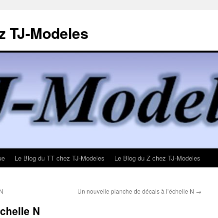
z TJ-Modeles
ue
Le Blog du TT chez TJ-Modeles
Le Blog du Z chez TJ-Modeles
 N
Un nouvelle planche de décals à l’échelle N
→
chelle N