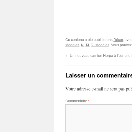
Ce contenu a été publié dans
Décor
, ave
Modeles
,
N
,
TJ
,
TJ-Modeles
. Vous pouvez 
←
Un nouveau camion Herpa à l’échelle
Laisser un commentair
Votre adresse e-mail ne sera pas pub
Commentaire
*