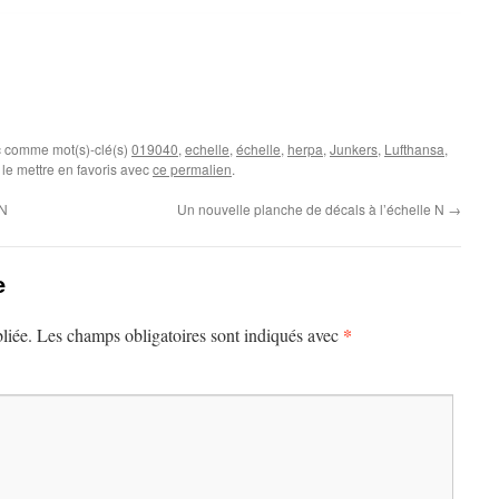
c comme mot(s)-clé(s)
019040
,
echelle
,
échelle
,
herpa
,
Junkers
,
Lufthansa
,
le mettre en favoris avec
ce permalien
.
 N
Un nouvelle planche de décals à l’échelle N
→
e
*
liée.
Les champs obligatoires sont indiqués avec