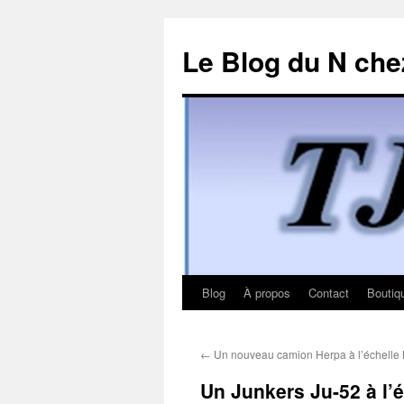
Le Blog du N che
Blog
À propos
Contact
Boutiq
Aller
au
←
Un nouveau camion Herpa à l’échelle
contenu
Un Junkers Ju-52 à l’é