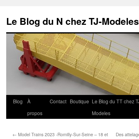
Le Blog du N chez TJ-Modeles
Aller
Blog
À
Contact
Boutique
Le Blog du TT chez T
au
propos
Modeles
contenu
←
Model Trains 2023 -Romilly-Sur-Seine – 18 et
Des attelag