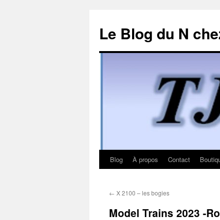
Le Blog du N che
Blog
À propos
Contact
Boutiq
Aller
au
←
X 2100 – les bogies
contenu
Model Trains 2023 -Rom