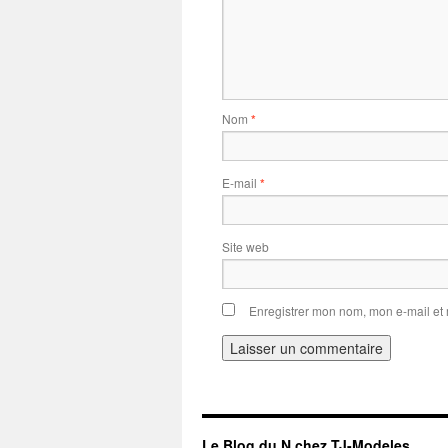
Nom
*
E-mail
*
Site web
Enregistrer mon nom, mon e-mail et
Le Blog du N chez TJ-Modeles