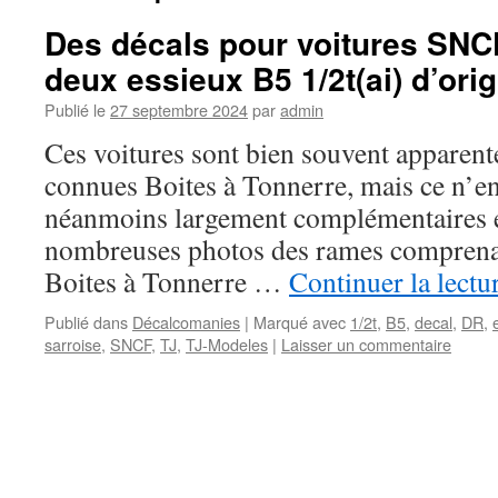
Des décals pour voitures SNC
deux essieux B5 1/2t(ai) d’ori
Publié le
27 septembre 2024
par
admin
Ces voitures sont bien souvent apparent
connues Boites à Tonnerre, mais ce n’en 
néanmoins largement complémentaires e
nombreuses photos des rames comprenan
Boites à Tonnerre …
Continuer la lectu
Publié dans
Décalcomanies
|
Marqué avec
1/2t
,
B5
,
decal
,
DR
,
sarroise
,
SNCF
,
TJ
,
TJ-Modeles
|
Laisser un commentaire