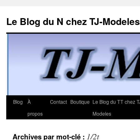
Le Blog du N chez TJ-Modeles
Aller
Blog
À
Contact
Boutique
Le Blog du TT chez T
au
propos
Modeles
contenu
1/2t
Archives par mot-clé :