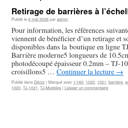
Retirage de barrières à l’échel
Publié le
6 mai 2026
par
admin
Pour information, les références suivant
viennent de bénéficier d’un retirage et 
disponibles dans la boutique en ligne T
Barrière moderne5 longueurs de 10.5c
photodécoupé épaisseur 0.2mm – TJ-102
croisillons5 …
Continuer la lecture
→
Publié dans
Décor
|
Marqué avec
1/160
,
1020
,
1021
,
barrière
,
e
1020
,
TJ-1021
,
TJ-Modeles
|
Laisser un commentaire