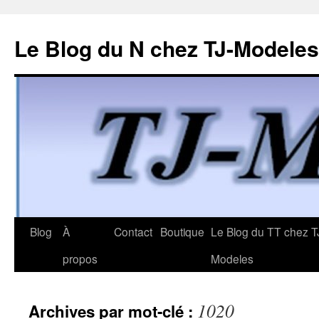
Le Blog du N chez TJ-Modeles
Aller
Blog
À
Contact
Boutique
Le Blog du TT chez T
au
propos
Modeles
contenu
1020
Archives par mot-clé :