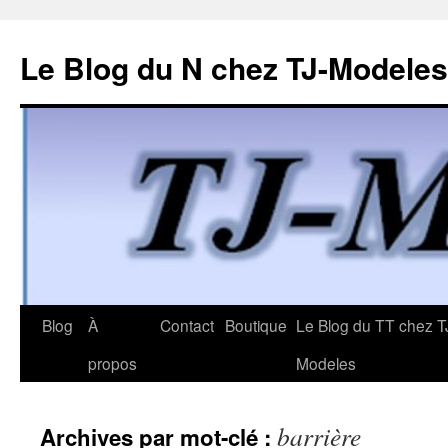
Le Blog du N chez TJ-Modeles
Aller
Blog
À
Contact
Boutique
Le Blog du TT chez T
au
propos
Modeles
contenu
barrière
Archives par mot-clé :