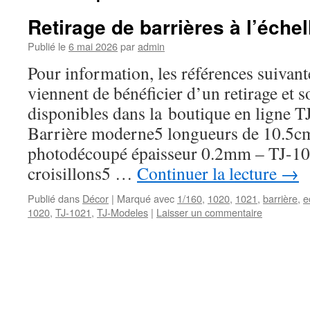
Retirage de barrières à l’échel
Publié le
6 mai 2026
par
admin
Pour information, les références suivant
viennent de bénéficier d’un retirage et 
disponibles dans la boutique en ligne T
Barrière moderne5 longueurs de 10.5c
photodécoupé épaisseur 0.2mm – TJ-102
croisillons5 …
Continuer la lecture
→
Publié dans
Décor
|
Marqué avec
1/160
,
1020
,
1021
,
barrière
,
e
1020
,
TJ-1021
,
TJ-Modeles
|
Laisser un commentaire