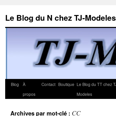
Le Blog du N chez TJ-Modeles
Aller
Blog
À
Contact
Boutique
Le Blog du TT chez T
au
propos
Modeles
contenu
CC
Archives par mot-clé :