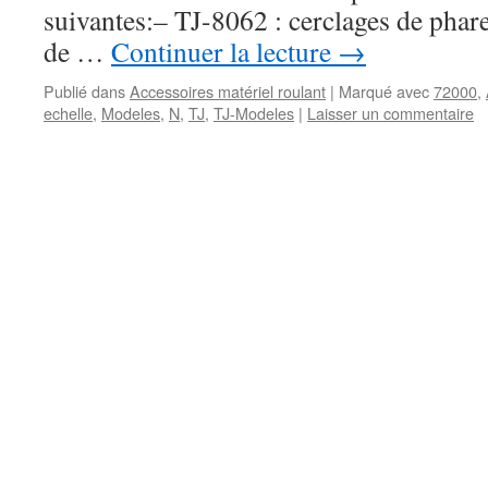
suivantes:– TJ-8062 : cerclages de phar
de …
Continuer la lecture
→
Publié dans
Accessoires matériel roulant
|
Marqué avec
72000
,
echelle
,
Modeles
,
N
,
TJ
,
TJ-Modeles
|
Laisser un commentaire