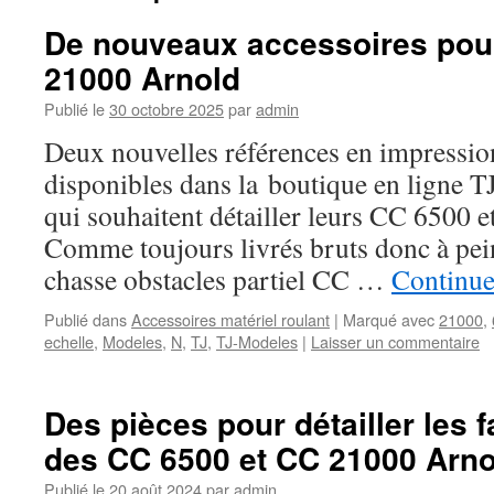
De nouveaux accessoires pou
21000 Arnold
Publié le
30 octobre 2025
par
admin
Deux nouvelles références en impressio
disponibles dans la boutique en ligne 
qui souhaitent détailler leurs CC 650
Comme toujours livrés bruts donc à pei
chasse obstacles partiel CC …
Continue
Publié dans
Accessoires matériel roulant
|
Marqué avec
21000
,
echelle
,
Modeles
,
N
,
TJ
,
TJ-Modeles
|
Laisser un commentaire
Des pièces pour détailler les f
des CC 6500 et CC 21000 Arno
Publié le
20 août 2024
par
admin