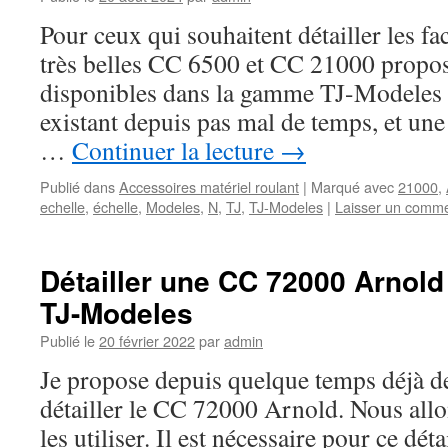
Pour ceux qui souhaitent détailler les fa
très belles CC 6500 et CC 21000 propos
disponibles dans la gamme TJ-Modeles d
existant depuis pas mal de temps, et un
…
Continuer la lecture
→
Publié dans
Accessoires matériel roulant
|
Marqué avec
21000
,
echelle
,
échelle
,
Modeles
,
N
,
TJ
,
TJ-Modeles
|
Laisser un comme
Détailler une CC 72000 Arnold
TJ-Modeles
Publié le
20 février 2022
par
admin
Je propose depuis quelque temps déjà d
détailler le CC 72000 Arnold. Nous all
les utiliser. Il est nécessaire pour ce dét