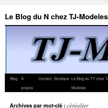
Le Blog du N chez TJ-Modeles
Aller
Blog
À
Contact
Boutique
Le Blog du TT chez T
au
propos
Modeles
contenu
céréalier
Archives par mot-clé :