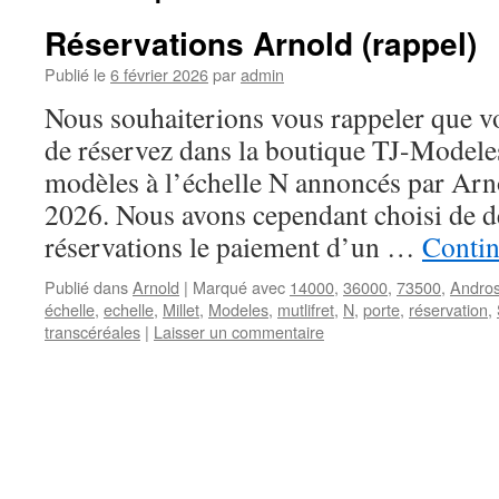
Réservations Arnold (rappel)
Publié le
6 février 2026
par
admin
Nous souhaiterions vous rappeler que vo
de réservez dans la boutique TJ-Modele
modèles à l’échelle N annoncés par Arn
2026. Nous avons cependant choisi de 
réservations le paiement d’un …
Contin
Publié dans
Arnold
|
Marqué avec
14000
,
36000
,
73500
,
Andro
échelle
,
echelle
,
Millet
,
Modeles
,
mutlifret
,
N
,
porte
,
réservation
,
transcéréales
|
Laisser un commentaire