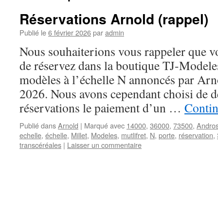
Réservations Arnold (rappel)
Publié le
6 février 2026
par
admin
Nous souhaiterions vous rappeler que vo
de réservez dans la boutique TJ-Modele
modèles à l’échelle N annoncés par Arn
2026. Nous avons cependant choisi de 
réservations le paiement d’un …
Contin
Publié dans
Arnold
|
Marqué avec
14000
,
36000
,
73500
,
Andro
echelle
,
échelle
,
Millet
,
Modeles
,
mutlifret
,
N
,
porte
,
réservation
,
transcéréales
|
Laisser un commentaire