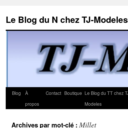
Le Blog du N chez TJ-Modeles
Aller
Blog
À
Contact
Boutique
Le Blog du TT chez T
au
propos
Modeles
contenu
Millet
Archives par mot-clé :