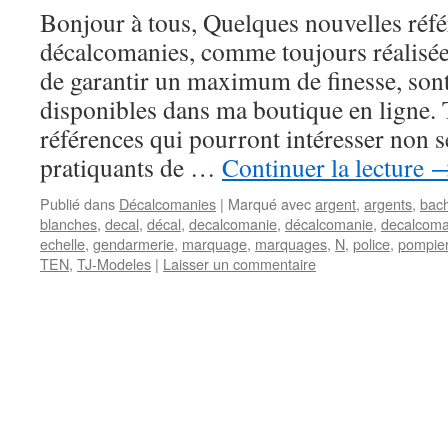
Bonjour à tous, Quelques nouvelles réfé
décalcomanies, comme toujours réalisées
de garantir un maximum de finesse, son
disponibles dans ma boutique en ligne.
références qui pourront intéresser non 
pratiquants de …
Continuer la lecture
Publié dans
Décalcomanies
|
Marqué avec
argent
,
argents
,
bac
blanches
,
decal
,
décal
,
decalcomanie
,
décalcomanie
,
decalcoma
echelle
,
gendarmerie
,
marquage
,
marquages
,
N
,
police
,
pompie
TEN
,
TJ-Modeles
|
Laisser un commentaire