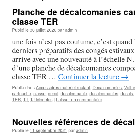
Planche de décalcomanies ca
classe TER
Publié le
30 juillet 2026
par
admin
une fois n’est pas coutume, c’est quand l
derniers préparatifs des congés estiva
arrive avec une nouveauté à l’échelle N… 
d’une planche de décalcomanies compos
classe TER …
Continuer la lecture
→
Publié dans
Accessoires matériel roulant
,
Décalcomanies
,
Voitu
cartouche
,
classe
,
decal
,
decalcomanie
,
decalcomanies
,
decals
TER
,
TJ
,
TJ-Modeles
|
Laisser un commentaire
Nouvelles références de déca
Publié le
11 septembre 2021
par
admin