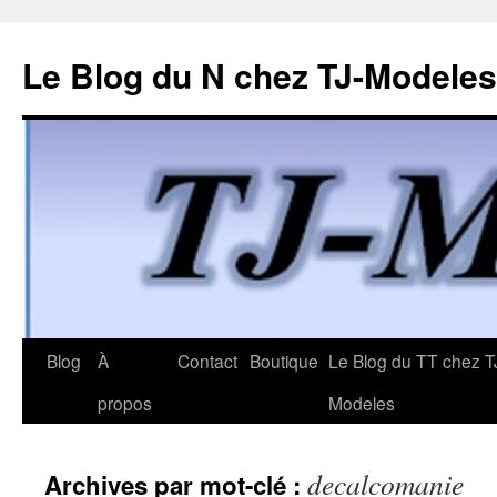
Le Blog du N chez TJ-Modeles
Aller
Blog
À
Contact
Boutique
Le Blog du TT chez T
au
propos
Modeles
contenu
decalcomanie
Archives par mot-clé :