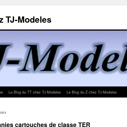
z TJ-Modeles
ue
Le Blog du TT chez TJ-Modeles
Le Blog du Z chez TJ-Modeles
nies
nies cartouches de classe TER