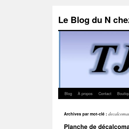
Le Blog du N che
Blog
À propos
Contact
Boutiq
Aller
au
decalcoma
Archives par mot-clé :
contenu
Planche de décalcoma