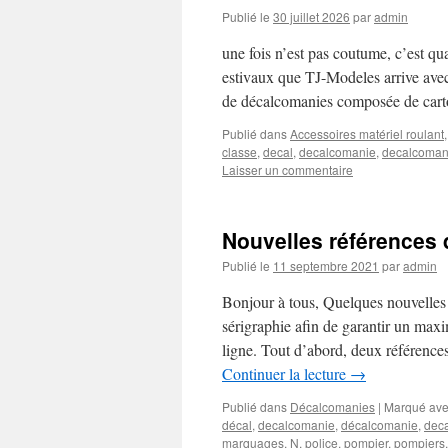
Publié le
30 juillet 2026
par
admin
une fois n’est pas coutume, c’est qu
estivaux que TJ-Modeles arrive avec
de décalcomanies composée de car
Publié dans
Accessoires matériel roulant
classe
,
decal
,
decalcomanie
,
decalcoman
Laisser un commentaire
Nouvelles références
Publié le
11 septembre 2021
par
admin
Bonjour à tous, Quelques nouvelles
sérigraphie afin de garantir un max
ligne. Tout d’abord, deux référence
Continuer la lecture
→
Publié dans
Décalcomanies
|
Marqué av
décal
,
decalcomanie
,
décalcomanie
,
dec
marquages
,
N
,
police
,
pompier
,
pompiers