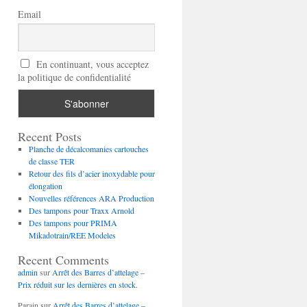
Email
En continuant, vous acceptez
la politique de confidentialité
Recent Posts
Planche de décalcomanies cartouches
de classe TER
Retour des fils d’acier inoxydable pour
élongation
Nouvelles références ARA Production
Des tampons pour Traxx Arnold
Des tampons pour PRIMA
Mikadotrain/REE Modeles
Recent Comments
admin
sur
Arrêt des Barres d’attelage –
Prix réduit sur les dernières en stock.
Parain
sur
Arrêt des Barres d’attelage –