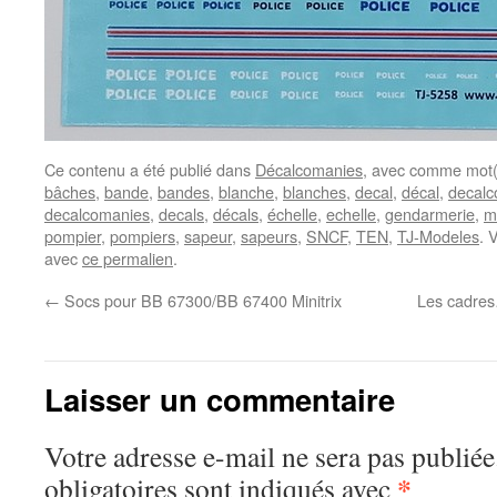
Ce contenu a été publié dans
Décalcomanies
, avec comme mot(
bâches
,
bande
,
bandes
,
blanche
,
blanches
,
decal
,
décal
,
decalc
decalcomanies
,
decals
,
décals
,
échelle
,
echelle
,
gendarmerie
,
m
pompier
,
pompiers
,
sapeur
,
sapeurs
,
SNCF
,
TEN
,
TJ-Modeles
. 
avec
ce permalien
.
←
Socs pour BB 67300/BB 67400 Minitrix
Les cadres…
Laisser un commentaire
Votre adresse e-mail ne sera pas publiée
*
obligatoires sont indiqués avec