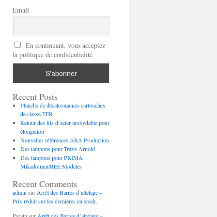
Email
En continuant, vous acceptez
la politique de confidentialité
Recent Posts
Planche de décalcomanies cartouches
de classe TER
Retour des fils d’acier inoxydable pour
élongation
Nouvelles références ARA Production
Des tampons pour Traxx Arnold
Des tampons pour PRIMA
Mikadotrain/REE Modeles
Recent Comments
admin
sur
Arrêt des Barres d’attelage –
Prix réduit sur les dernières en stock.
Parain
sur
Arrêt des Barres d’attelage –