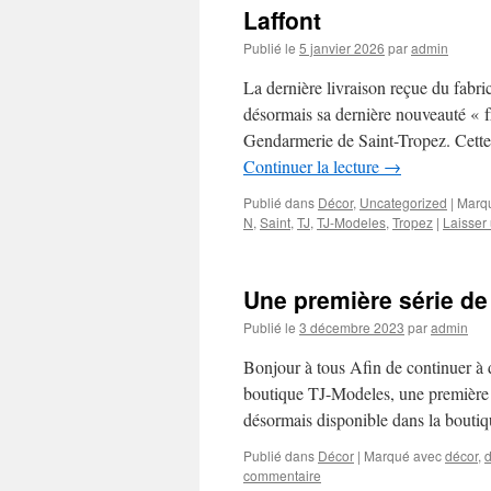
Laffont
Publié le
5 janvier 2026
par
admin
La dernière livraison reçue du fab
désormais sa dernière nouveauté « fr
Gendarmerie de Saint-Tropez. Cette
Continuer la lecture
→
Publié dans
Décor
,
Uncategorized
|
Marq
N
,
Saint
,
TJ
,
TJ-Modeles
,
Tropez
|
Laisser
Une première série de
Publié le
3 décembre 2023
par
admin
Bonjour à tous Afin de continuer à d
boutique TJ-Modeles, une première 
désormais disponible dans la bouti
Publié dans
Décor
|
Marqué avec
décor
,
d
commentaire