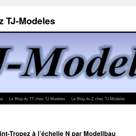
z TJ-Modeles
ue
Le Blog du TT chez TJ-Modeles
Le Blog du Z chez TJ-Modeles
nt-Tropez à l’échelle N par Modellbau