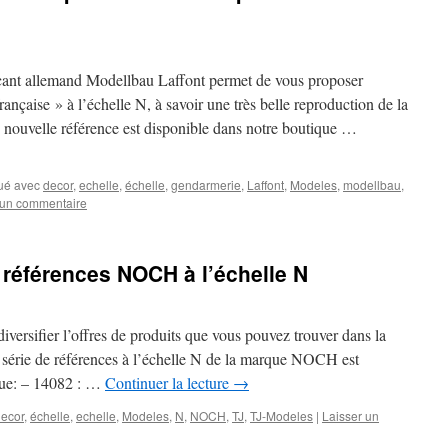
ricant allemand Modellbau Laffont permet de vous proposer
ançaise » à l’échelle N, à savoir une très belle reproduction de la
 nouvelle référence est disponible dans notre boutique …
ué avec
decor
,
echelle
,
échelle
,
gendarmerie
,
Laffont
,
Modeles
,
modellbau
,
 un commentaire
 références NOCH à l’échelle N
iversifier l’offres de produits que vous pouvez trouver dans la
série de références à l’échelle N de la marque NOCH est
que: – 14082 : …
Continuer la lecture
→
ecor
,
échelle
,
echelle
,
Modeles
,
N
,
NOCH
,
TJ
,
TJ-Modeles
|
Laisser un