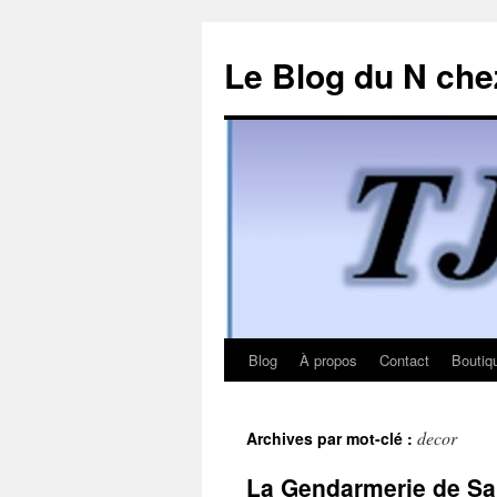
Le Blog du N che
Blog
À propos
Contact
Boutiq
Aller
au
decor
Archives par mot-clé :
contenu
La Gendarmerie de Sai