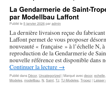
La Gendarmerie de Saint-Trope
par Modellbau Laffont
Publié le
5 janvier 2026
par
admin
La dernière livraison reçue du fabrica
Laffont permet de vous proposer désorm
nouveauté « française » à l’échelle N, à 
reproduction de la Gendarmerie de Sain
nouvelle référence est disponible dans 
Continuer la lecture
→
Publié dans
Décor
,
Uncategorized
|
Marqué avec
decor
,
echelle
Modeles
,
modellbau
,
N
,
Saint
,
TJ
,
TJ-Modeles
,
Tropez
|
Laisser