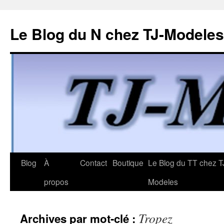
Le Blog du N chez TJ-Modeles
Aller
Blog
À
Contact
Boutique
Le Blog du TT chez T
au
propos
Modeles
contenu
Tropez
Archives par mot-clé :