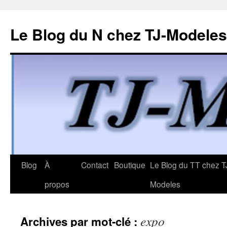
Le Blog du N chez TJ-Modeles
Aller
Blog
À
Contact
Boutique
Le Blog du TT chez T
au
propos
Modeles
contenu
expo
Archives par mot-clé :