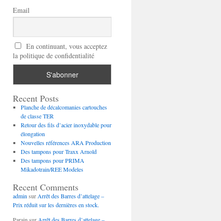
Email
En continuant, vous acceptez
la politique de confidentialité
Recent Posts
Planche de décalcomanies cartouches
de classe TER
Retour des fils d’acier inoxydable pour
élongation
Nouvelles références ARA Production
Des tampons pour Traxx Arnold
Des tampons pour PRIMA
Mikadotrain/REE Modeles
Recent Comments
admin
sur
Arrêt des Barres d’attelage –
Prix réduit sur les dernières en stock.
Parain
sur
Arrêt des Barres d’attelage –