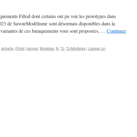
quements Fillod dont certains ont pu voir les prototypes dans
 2023 de SavoieModélisme sont désormais disponibles dans la
 variantes de ces baraquements vous sont proposées, …
Continuer
,
échelle
,
Fillod
,
hangar
,
Modeles
,
N
,
TJ
,
TJ-Modeles
|
Laisser un