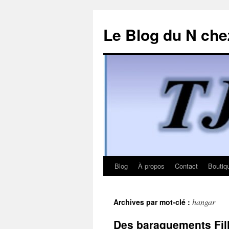
Le Blog du N che
Blog
À propos
Contact
Boutiq
Aller
au
hangar
Archives par mot-clé :
contenu
Des baraquements Fil