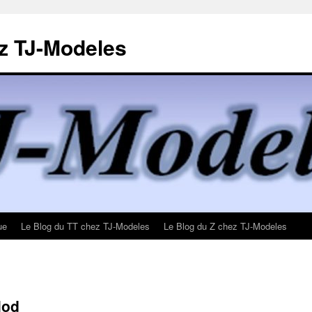
z TJ-Modeles
ue
Le Blog du TT chez TJ-Modeles
Le Blog du Z chez TJ-Modeles
lod