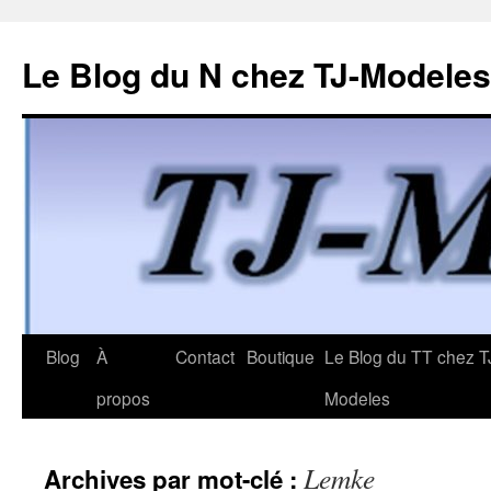
Le Blog du N chez TJ-Modeles
Aller
Blog
À
Contact
Boutique
Le Blog du TT chez T
au
propos
Modeles
contenu
Lemke
Archives par mot-clé :