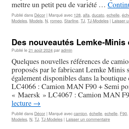
mettre un petit peu de variété …
Continu
Publié dans
Décor
|
Marqué avec
128
,
alfa
,
ducato
,
echelle
,
éch
Modeles
,
Models
,
N
,
romeo
,
Starline
,
TJ
,
TJ-Modeles
|
Laisser 
Des nouveautés Lemke-Minis 
Publié le
21 août 2024
par
admin
Quelques nouvelles références de camion
proposés par le fabricant Lemke Minis 
également disponibles dans la boutique 
LC4066 : Camion MAN F90 + Semi por
« Maersk » LC4067 : Camion MAN 
lecture
→
Publié dans
Décor
|
Marqué avec
camion
,
échelle
,
echelle
,
F90
Modeles
,
N
,
TJ
,
TJ-Modeles
|
Laisser un commentaire