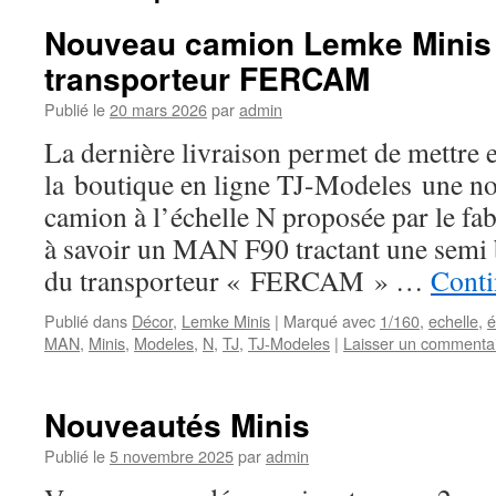
Nouveau camion Lemke Minis 
transporteur FERCAM
Publié le
20 mars 2026
par
admin
La dernière livraison permet de mettre 
la boutique en ligne TJ-Modeles une no
camion à l’échelle N proposée par le 
à savoir un MAN F90 tractant une semi 
du transporteur « FERCAM » …
Conti
Publié dans
Décor
,
Lemke Minis
|
Marqué avec
1/160
,
echelle
,
é
MAN
,
Minis
,
Modeles
,
N
,
TJ
,
TJ-Modeles
|
Laisser un commenta
Nouveautés Minis
Publié le
5 novembre 2025
par
admin