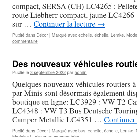
compact, SERSA (CH) LC4265 : Pellete
route Liebherr compact, jaune LC4266 
sur …
Continuer la lecture
→
Publié dans
Décor
|
Marqué avec
echelle
,
échelle
,
Lemke
,
Mode
commentaire
Des nouveaux véhicules routi
Publié le
3 septembre 2022
par
admin
Quelques nouveaux véhicules routiers à
par Minis sont désormais également di
boutique en ligne: LC3929 : VW T2 Cam
LC4348 : VW T3 Bus Deutsche Touri
Camper Metallic LC4351 …
Continuer 
Publié dans
Décor
|
Marqué avec
bus
,
echelle
,
échelle
,
Lemke
,
Modeles
|
Laisser un commentaire