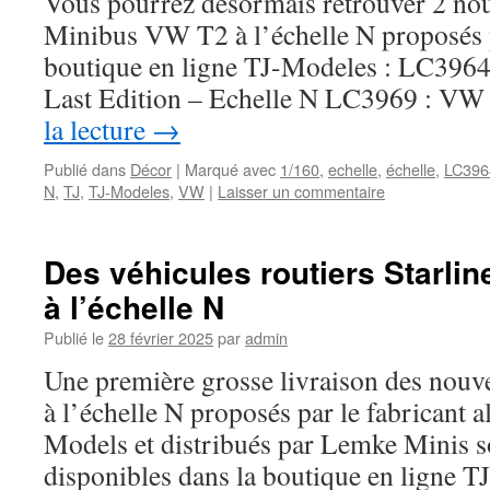
Vous pourrez désormais retrouver 2 nou
Minibus VW T2 à l’échelle N proposés 
boutique en ligne TJ-Modeles : LC396
Last Edition – Echelle N LC3969 : V
la lecture
→
Publié dans
Décor
|
Marqué avec
1/160
,
echelle
,
échelle
,
LC396
N
,
TJ
,
TJ-Modeles
,
VW
|
Laisser un commentaire
Des véhicules routiers Starlin
à l’échelle N
Publié le
28 février 2025
par
admin
Une première grosse livraison des nouve
à l’échelle N proposés par le fabricant 
Models et distribués par Lemke Minis 
disponibles dans la boutique en ligne T