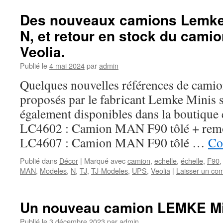
Des nouveaux camions Lemke-M
N, et retour en stock du cami
Veolia.
Publié le
4 mai 2024
par
admin
Quelques nouvelles références de camion
proposés par le fabricant Lemke Minis 
également disponibles dans la boutique 
LC4602 : Camion MAN F90 tôlé + rem
LC4607 : Camion MAN F90 tôlé …
Co
Publié dans
Décor
|
Marqué avec
camion
,
echelle
,
échelle
,
F90
MAN
,
Modeles
,
N
,
TJ
,
TJ-Modeles
,
UPS
,
Veolia
|
Laisser un co
Un nouveau camion LEMKE Min
Publié le
3 décembre 2023
par
admin