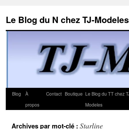
Le Blog du N chez TJ-Modeles
Aller
Blog
À
Contact
Boutique
Le Blog du TT chez T
au
propos
Modeles
contenu
Starline
Archives par mot-clé :