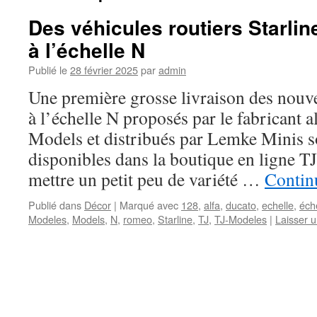
Des véhicules routiers Starlin
à l’échelle N
Publié le
28 février 2025
par
admin
Une première grosse livraison des nouve
à l’échelle N proposés par le fabricant 
Models et distribués par Lemke Minis 
disponibles dans la boutique en ligne T
mettre un petit peu de variété …
Continu
Publié dans
Décor
|
Marqué avec
128
,
alfa
,
ducato
,
echelle
,
éch
Modeles
,
Models
,
N
,
romeo
,
Starline
,
TJ
,
TJ-Modeles
|
Laisser 