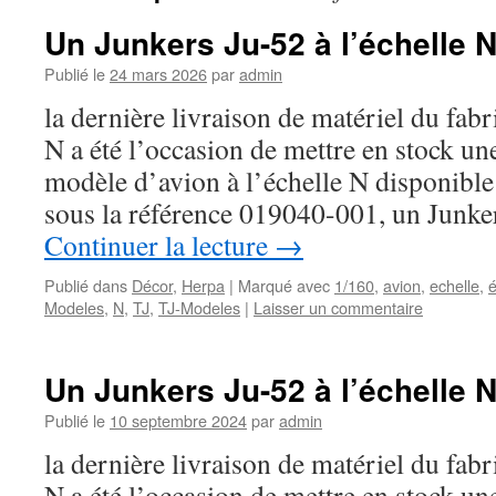
Un Junkers Ju-52 à l’échelle 
Publié le
24 mars 2026
par
admin
la dernière livraison de matériel du fabr
N a été l’occasion de mettre en stock un
modèle d’avion à l’échelle N disponible 
sous la référence 019040-001, un Junk
Continuer la lecture
→
Publié dans
Décor
,
Herpa
|
Marqué avec
1/160
,
avion
,
echelle
,
é
Modeles
,
N
,
TJ
,
TJ-Modeles
|
Laisser un commentaire
Un Junkers Ju-52 à l’échelle 
Publié le
10 septembre 2024
par
admin
la dernière livraison de matériel du fabr
N a été l’occasion de mettre en stock un