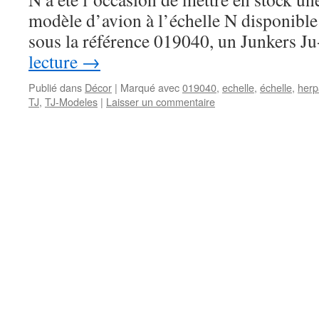
modèle d’avion à l’échelle N disponible 
sous la référence 019040, un Junkers 
lecture
→
Publié dans
Décor
|
Marqué avec
019040
,
echelle
,
échelle
,
herp
TJ
,
TJ-Modeles
|
Laisser un commentaire