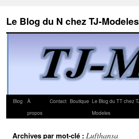
Le Blog du N chez TJ-Modeles
Aller
Blog
À
Contact
Boutique
Le Blog du TT chez T
au
propos
Modeles
contenu
Lufthansa
Archives par mot-clé :