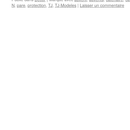
N
,
pare
,
protection
,
TJ
,
TJ-Modeles
|
Laisser un commentaire