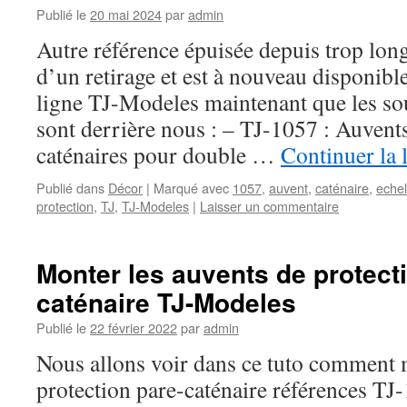
Publié le
20 mai 2024
par
admin
Autre référence épuisée depuis trop lon
d’un retirage et est à nouveau disponibl
ligne TJ-Modeles maintenant que les so
sont derrière nous : – TJ-1057 : Auvents
caténaires pour double …
Continuer la 
Publié dans
Décor
|
Marqué avec
1057
,
auvent
,
caténaire
,
echel
protection
,
TJ
,
TJ-Modeles
|
Laisser un commentaire
Monter les auvents de protect
caténaire TJ-Modeles
Publié le
22 février 2022
par
admin
Nous allons voir dans ce tuto comment 
protection pare-caténaire références TJ