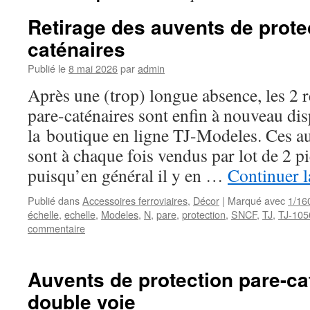
Retirage des auvents de prote
caténaires
Publié le
8 mai 2026
par
admin
Après une (trop) longue absence, les 2 
pare-caténaires sont enfin à nouveau di
la boutique en ligne TJ-Modeles. Ces au
sont à chaque fois vendus par lot de 2 p
puisqu’en général il y en …
Continuer l
Publié dans
Accessoires ferroviaires
,
Décor
|
Marqué avec
1/16
échelle
,
echelle
,
Modeles
,
N
,
pare
,
protection
,
SNCF
,
TJ
,
TJ-105
commentaire
Auvents de protection pare-ca
double voie