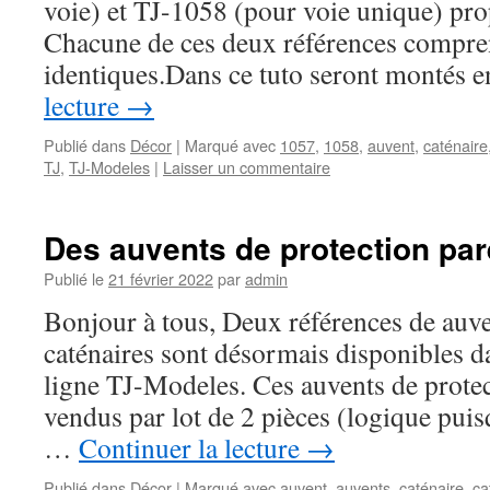
voie) et TJ-1058 (pour voie unique) pr
Chacune de ces deux références compre
identiques.Dans ce tuto seront montés
lecture
→
Publié dans
Décor
|
Marqué avec
1057
,
1058
,
auvent
,
caténaire
TJ
,
TJ-Modeles
|
Laisser un commentaire
Des auvents de protection par
Publié le
21 février 2022
par
admin
Bonjour à tous, Deux références de auve
caténaires sont désormais disponibles d
ligne TJ-Modeles. Ces auvents de protec
vendus par lot de 2 pièces (logique puis
…
Continuer la lecture
→
Publié dans
Décor
|
Marqué avec
auvent
,
auvents
,
caténaire
,
ca