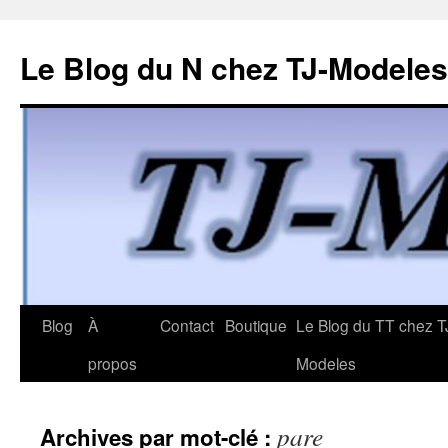
Le Blog du N chez TJ-Modeles
Aller
Blog
À
Contact
Boutique
Le Blog du TT chez T
au
propos
Modeles
contenu
pare
Archives par mot-clé :