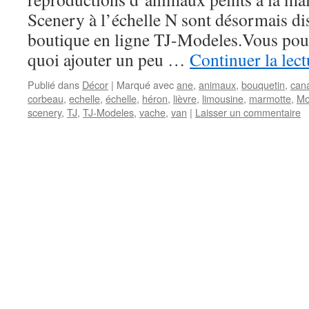
Scenery à l’échelle N sont désormais di
boutique en ligne TJ-Modeles.Vous pou
quoi ajouter un peu …
Continuer la lec
Publié dans
Décor
|
Marqué avec
ane
,
animaux
,
bouquetin
,
can
corbeau
,
echelle
,
échelle
,
héron
,
lièvre
,
limousine
,
marmotte
,
Mo
scenery
,
TJ
,
TJ-Modeles
,
vache
,
van
|
Laisser un commentaire