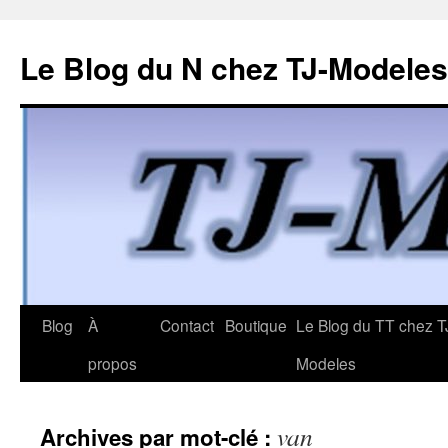
Le Blog du N chez TJ-Modeles
Aller
Blog
À
Contact
Boutique
Le Blog du TT chez T
au
propos
Modeles
contenu
van
Archives par mot-clé :