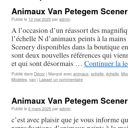
Animaux Van Petegem Scenery 
Publié le
12 mai 2025
par
admin
A l’occasion d’un réassort des magnifiq
l’échelle N d’animaux peints à la main
Scenery disponibles dans la boutique e
sont deux nouvelles références qui vienn
et qui sont désormais …
Continuer la l
Publié dans
Décor
|
Marqué avec
animaux
,
echelle
,
échelle
,
Mod
Modeles
,
van
|
Laisser un commentaire
Animaux Van Petegem Scenery 
Publié le
6 mars 2025
par
admin
c’est avec plaisir que je vous informe q
reproductions d’animaux peints à la ma