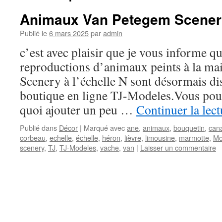
Animaux Van Petegem Scenery 
Publié le
6 mars 2025
par
admin
c’est avec plaisir que je vous informe q
reproductions d’animaux peints à la ma
Scenery à l’échelle N sont désormais di
boutique en ligne TJ-Modeles.Vous pou
quoi ajouter un peu …
Continuer la lec
Publié dans
Décor
|
Marqué avec
ane
,
animaux
,
bouquetin
,
can
corbeau
,
echelle
,
échelle
,
héron
,
lièvre
,
limousine
,
marmotte
,
Mo
scenery
,
TJ
,
TJ-Modeles
,
vache
,
van
|
Laisser un commentaire