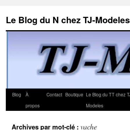
Le Blog du N chez TJ-Modeles
Aller
Blog
À
Contact
Boutique
Le Blog du TT chez T
au
propos
Modeles
contenu
vache
Archives par mot-clé :