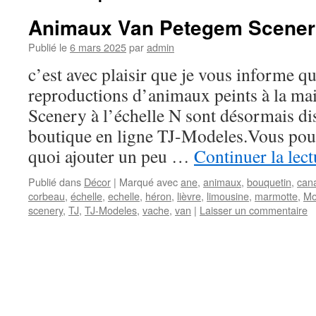
Animaux Van Petegem Scenery 
Publié le
6 mars 2025
par
admin
c’est avec plaisir que je vous informe q
reproductions d’animaux peints à la ma
Scenery à l’échelle N sont désormais di
boutique en ligne TJ-Modeles.Vous pou
quoi ajouter un peu …
Continuer la lec
Publié dans
Décor
|
Marqué avec
ane
,
animaux
,
bouquetin
,
can
corbeau
,
échelle
,
echelle
,
héron
,
lièvre
,
limousine
,
marmotte
,
Mo
scenery
,
TJ
,
TJ-Modeles
,
vache
,
van
|
Laisser un commentaire