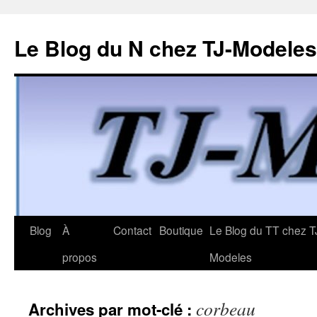
Le Blog du N chez TJ-Modeles
Aller
Blog
À
Contact
Boutique
Le Blog du TT chez T
au
propos
Modeles
contenu
corbeau
Archives par mot-clé :