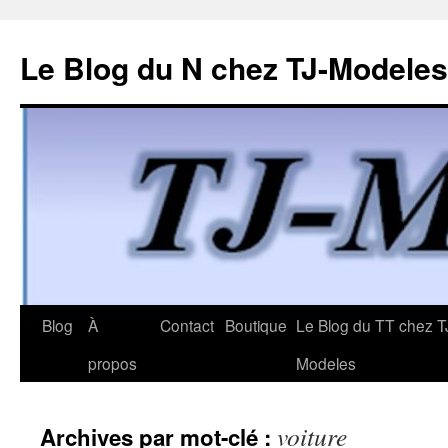
Le Blog du N chez TJ-Modeles
Aller
Blog
À
Contact
Boutique
Le Blog du TT chez T
au
propos
Modeles
contenu
voiture
Archives par mot-clé :