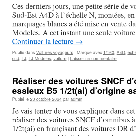
Ces derniers jours, une petite série de v
Sud-Est A4D à l’échelle N, montées, en
marquages blancs a été mise en vente da
Modeles. A cet instant une seule voiture
Continuer la lecture
→
Publié dans
Voitures voyageurs
|
Marqué avec
1/160
,
A4D
,
eche
sud
,
TJ
,
TJ-Modeles
,
voiture
|
Laisser un commentaire
Réaliser des voitures SNCF d
essieux B5 1/2t(ai) d’origine s
Publié le
23 octobre 2024
par
admin
Je vais tenter de vous expliquer dans ce
réaliser des voitures SNCF d’omnibus à
1/2t(ai) en françisant des voitures DR d