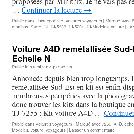
proposées par Minitrix. Je ne vais pas re
…
Continuer la lecture
→
Publié dans
Uncategorized
,
Voitures voyageurs
|
Marqué avec
omnibus
,
Sarre
,
TJ
,
TJ-5263
,
TJ-5264
,
TJ-Modeles
,
voiture
|
Lai
Voiture A4D remétallisée Sud-E
Echelle N
Publié le
8 avril 2024
par
admin
Annoncée depuis bien trop longtemps, 
remétallisée Sud-Est en kit est enfin dis
nombreuses péripéties avec la photogra
donc trouver les kits dans la boutique e
TJ-7255 : Kit voiture A4D …
Continuer
Publié dans
Voitures voyageurs
|
Marqué avec
7255
,
A4D
,
eche
Modeles
,
voiture
,
voyageurs
|
Laisser un commentaire