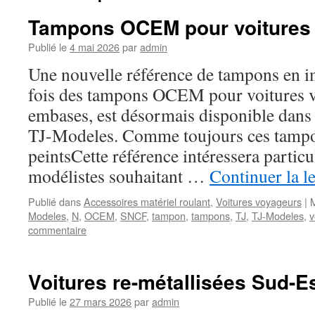
Tampons OCEM pour voitures
Publié le
4 mai 2026
par
admin
Une nouvelle référence de tampons en i
fois des tampons OCEM pour voitures v
embases, est désormais disponible dans 
TJ-Modeles. Comme toujours ces tampon
peintsCette référence intéressera particu
modélistes souhaitant …
Continuer la l
Publié dans
Accessoires matériel roulant
,
Voitures voyageurs
|
Modeles
,
N
,
OCEM
,
SNCF
,
tampon
,
tampons
,
TJ
,
TJ-Modeles
,
v
commentaire
Voitures re-métallisées Sud-E
Publié le
27 mars 2026
par
admin