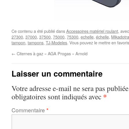
Ce contenu a été publié dans
Accessoires matériel roulant
, ave
27300
,
37000
,
37500
,
75000
,
75300
,
echelle
,
échelle
,
Mikadotra
tampon
,
tampons
,
TJ-Modeles
. Vous pouvez le mettre en favori
←
Citernes à gaz « AGA Progas » Arnold
Laisser un commentaire
Votre adresse e-mail ne sera pas publiée
*
obligatoires sont indiqués avec
Commentaire
*