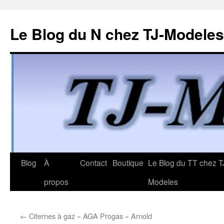
Le Blog du N chez TJ-Modeles
Aller
Blog
À
Contact
Boutique
Le Blog du TT chez T
au
propos
Modeles
contenu
←
Citernes à gaz « AGA Progas » Arnold