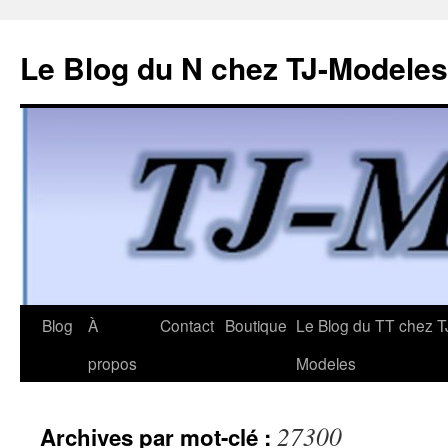
Le Blog du N chez TJ-Modeles
Aller
Blog
À
Contact
Boutique
Le Blog du TT chez T
au
propos
Modeles
contenu
27300
Archives par mot-clé :