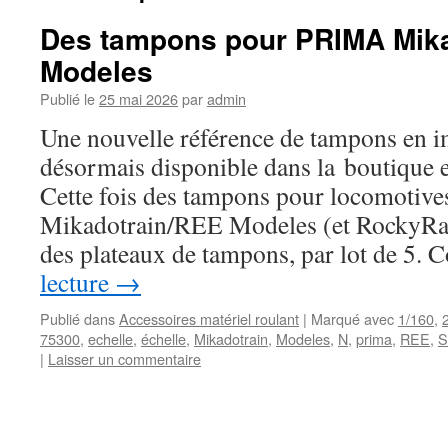
Des tampons pour PRIMA Mik
Modeles
Publié le
25 mai 2026
par
admin
Une nouvelle référence de tampons en i
désormais disponible dans la boutique 
Cette fois des tampons pour locomoti
Mikadotrain/REE Modeles (et RockyRail
des plateaux de tampons, par lot de 5
lecture
→
Publié dans
Accessoires matériel roulant
|
Marqué avec
1/160
,
75300
,
echelle
,
échelle
,
Mikadotrain
,
Modeles
,
N
,
prima
,
REE
,
S
|
Laisser un commentaire