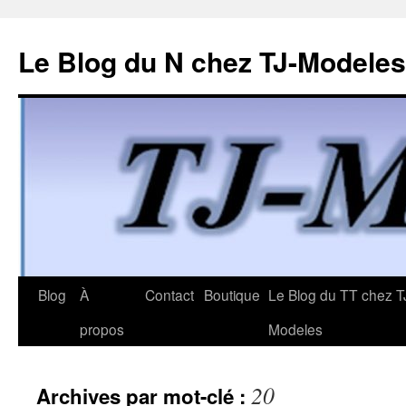
Le Blog du N chez TJ-Modeles
Aller
Blog
À
Contact
Boutique
Le Blog du TT chez T
au
propos
Modeles
contenu
20
Archives par mot-clé :