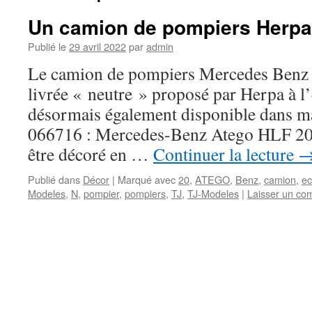
Un camion de pompiers Herpa
Publié le
29 avril 2022
par
admin
Le camion de pompiers Mercedes Benz
livrée « neutre » proposé par Herpa à l’
désormais également disponible dans ma
066716 : Mercedes-Benz Atego HLF 20 
être décoré en …
Continuer la lecture
Publié dans
Décor
|
Marqué avec
20
,
ATEGO
,
Benz
,
camion
,
ec
Modeles
,
N
,
pompier
,
pompiers
,
TJ
,
TJ-Modeles
|
Laisser un co