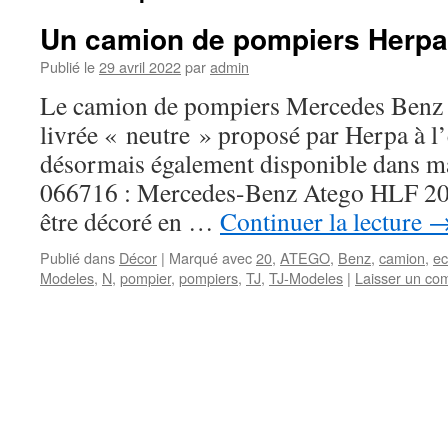
Un camion de pompiers Herpa
Publié le
29 avril 2022
par
admin
Le camion de pompiers Mercedes Benz
livrée « neutre » proposé par Herpa à l’
désormais également disponible dans ma
066716 : Mercedes-Benz Atego HLF 20 
être décoré en …
Continuer la lecture
Publié dans
Décor
|
Marqué avec
20
,
ATEGO
,
Benz
,
camion
,
ec
Modeles
,
N
,
pompier
,
pompiers
,
TJ
,
TJ-Modeles
|
Laisser un co