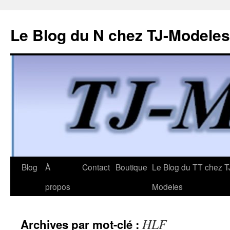
Le Blog du N chez TJ-Modeles
Aller
Blog
À
Contact
Boutique
Le Blog du TT chez T
au
propos
Modeles
contenu
HLF
Archives par mot-clé :