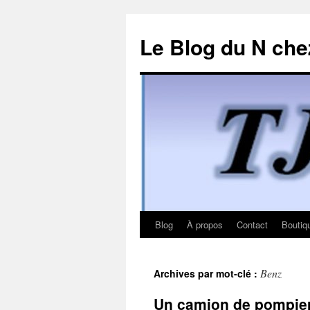
Le Blog du N che
Blog
À propos
Contact
Boutiq
Aller
au
Benz
Archives par mot-clé :
contenu
Un camion de pompie