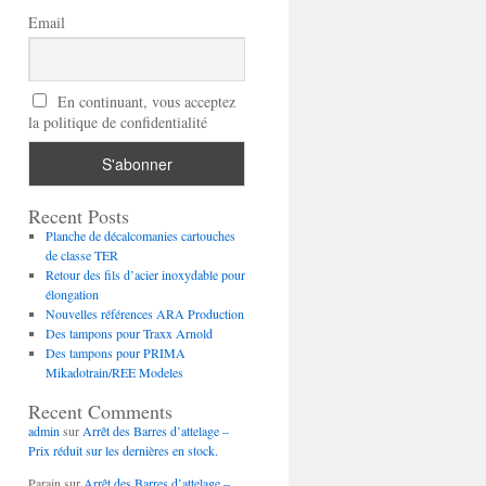
Email
En continuant, vous acceptez
la politique de confidentialité
Recent Posts
Planche de décalcomanies cartouches
de classe TER
Retour des fils d’acier inoxydable pour
élongation
Nouvelles références ARA Production
Des tampons pour Traxx Arnold
Des tampons pour PRIMA
Mikadotrain/REE Modeles
Recent Comments
admin
sur
Arrêt des Barres d’attelage –
Prix réduit sur les dernières en stock.
Parain
sur
Arrêt des Barres d’attelage –