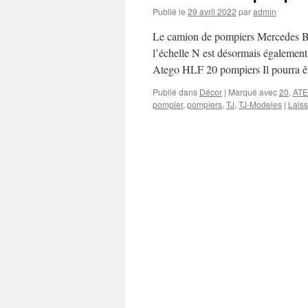
Publié le
29 avril 2022
par
admin
Le camion de pompiers Mercedes Be
l’échelle N est désormais égalemen
Atego HLF 20 pompiers Il pourra 
Publié dans
Décor
|
Marqué avec
20
,
AT
pompier
,
pompiers
,
TJ
,
TJ-Modeles
|
Lais