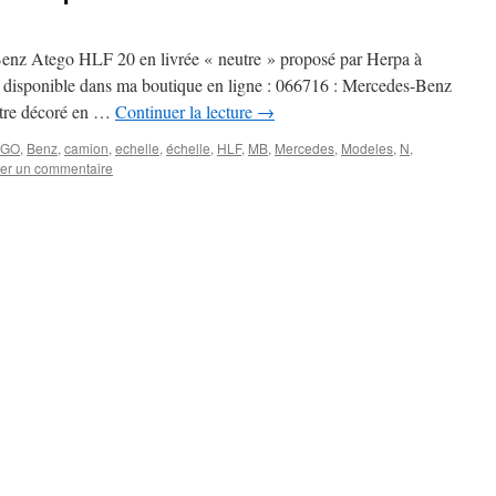
nz Atego HLF 20 en livrée « neutre » proposé par Herpa à
t disponible dans ma boutique en ligne : 066716 : Mercedes-Benz
être décoré en …
Continuer la lecture
→
EGO
,
Benz
,
camion
,
echelle
,
échelle
,
HLF
,
MB
,
Mercedes
,
Modeles
,
N
,
ser un commentaire