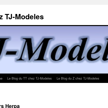
z TJ-Modeles
ue
Le Blog du TT chez TJ-Modeles
Le Blog du Z chez TJ-Modeles
rs Herpa